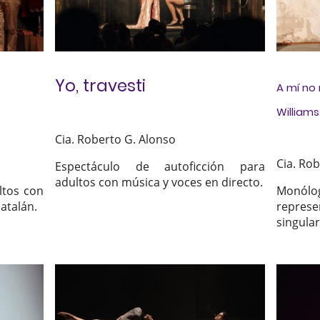
Yo, travesti
A mí no
Williams
Cia. Roberto G. Alonso
Cia. Ro
Espectáculo de autoficción para
adultos con música y voces en directo.
ltos con
Monólo
atalán.
repres
singular