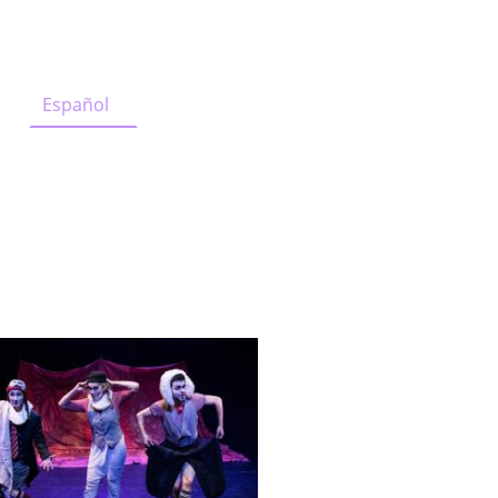
Español
English