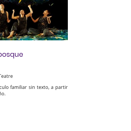
bosque
Teatre
ulo familiar sin texto, a partir
ño.