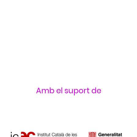
La nostra principal il·lusió és promoure i difondre les arts
escèniques de qualitat, amb espectacles seleccionats amb
cura. Cada obra és escollida per la seva excel·lència
artística, el seu tractament respectuós del públic i la seva
contribució al panorama de les arts escèniques. Creiem
en l'art com a llenguatge universal i promovem l'artesania
de cada espectacle, destacant el seu caràcter artístic únic.
Amb el suport de