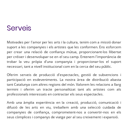
Serveis
Motivades per l'amor per les arts i la cultura, tenim com a missió donar
suport a les companyies i els artistes que les conformen. Ens esforcem
per crear una relació de confiança mútua, proporcionant-los llibertat
per créixer i desenvolupar-se en el seu camp. Entenem l'importància de
trobar la veu pròpia d'una companyia i proporcionar-los el suport
necessari, tant a nivell institucional com en la cerca del seu públic.
Oferim serveis de producció d'espectacles, gestió de subvencions i
participació en esdeveniments. La nostra àrea de distribució abasta
tant Catalunya com altres regions del món. Valorem les relacions a llarg
termini i oferim un tracte personalitzat tant als artistes com als
professionals interessats en contractar els seus espectacles.
Amb una àmplia experiència en la creació, producció, comunicació i
difusió de les arts en viu, treballem amb una selecció cuidada de
companyies de confiança, comprometent-nos a convertir-nos en els
seus còmplices i companys de viatge per al seu creixement i expansió.