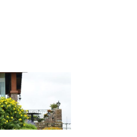
Español
English