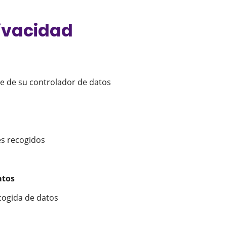
rivacidad
re de su controlador de datos
es recogidos
atos
ecogida de datos