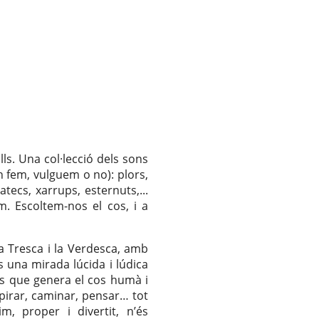
s. Una col·lecció dels sons
 fem, vulguem o no): plors,
atecs, xarrups, esternuts,...
m. Escoltem-nos el cos, i a
a Tresca i la Verdesca, amb
és una mirada lúcida i lúdica
ns que genera el cos humà i
pirar, caminar, pensar… tot
m, proper i divertit, n’és