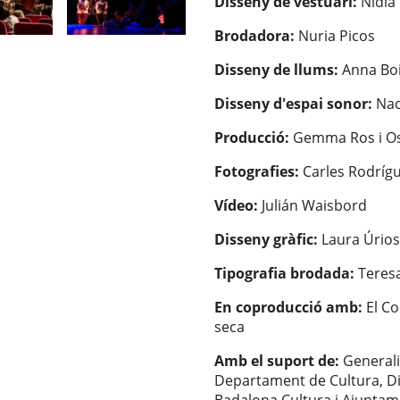
Disseny de vestuari:
Nídia
Brodadora:
Nuria Picos
Disseny de llums:
Anna Bo
Disseny d'espai sonor:
Nac
Producció:
Gemma Ros i Os
Fotografies:
Carles Rodríg
Vídeo:
Julián Waisbord
Disseny gràfic:
Laura Úrios
Tipografia brodada:
Teres
En coproducció amb:
El Co
seca
Amb el suport de:
Generali
Departament de Cultura, Di
Badalona Cultura i Ajunta