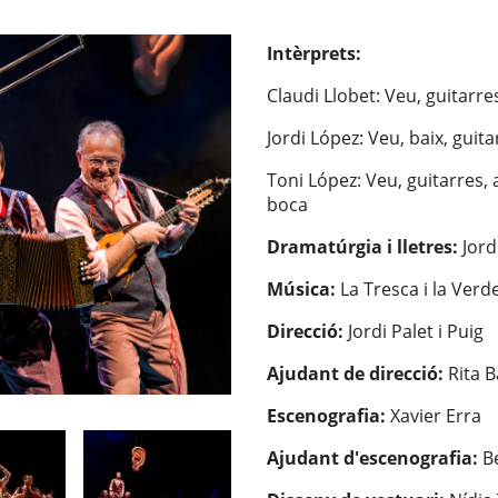
Intèrprets:
Claudi Llobet: Veu, guitarr
Jordi López: Veu, baix, gui
Toni López: Veu, guitarres, 
boca
Dramatúrgia i lletres:
Jord
Música:
La Tresca i la Verd
Direcció:
Jordi Palet i Puig
Ajudant de direcció:
Rita B
Escenografia:
Xavier Erra
Ajudant d'escenografia:
Be