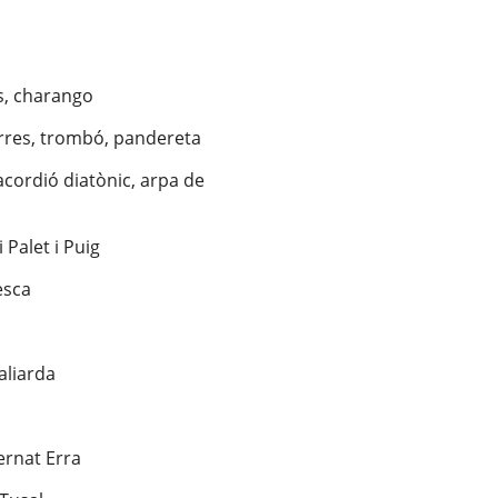
es, charango
tarres, trombó, pandereta
acordió diatònic, arpa de
i Palet i Puig
esca
aliarda
rnat Erra