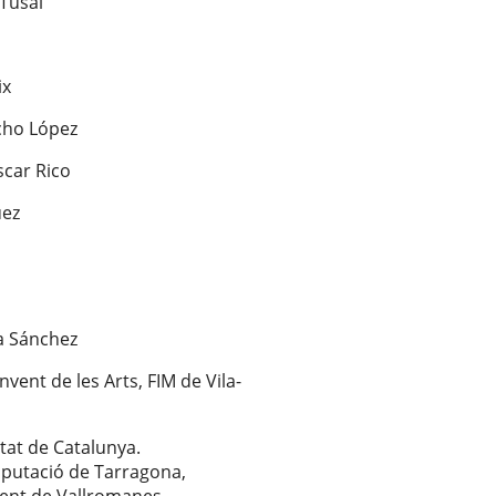
 Tusal
ix
ho López
car Rico
uez
a Sánchez
nvent de les Arts, FIM de Vila-
tat de Catalunya.
putació de Tarragona,
ment de Vallromanes